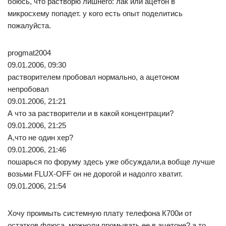
боюсь, что растворю лишнего: лак или ацетон в
микросхему попадет. у кого есть опыт поделитись
пожалуйста.
progmat2004
09.01.2006, 09:30
растворителем пробовал нормально, а ацетоном
непробовал
09.01.2006, 21:21
А что за растворители и в какой концентрации?
09.01.2006, 21:25
А,что не один хер?
09.01.2006, 21:46
пошарься по форуму здесь уже обсуждали,а вобще лучше
возьми FLUX-OFF он не дорогой и надолго хватит.
09.01.2006, 21:54
Хочу проимыть системную плату телефона К700и от
остатков флюса. можноли промывать ее в ацетоне? а то