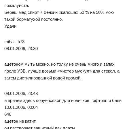
пожалуйста.
Береш мед.спирт + бензин «калоша» 50 % на 50% мою
такой борматухой постоянно.
Удачи
mihail_b73
09.01.2006, 23:30
ацетоном мыть можно, но толку не очень много и запах
после УЗВ. лучше возьми «мистер мускул» для стекол, а
затем дистилированной водой промой.
09.01.2006, 23:48
и причем здесь sonyericsson для новичков . офтопп и баян
10.01.2006, 00:04
646
ацетон не катит
он растворяет защитный лак платы