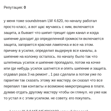
Репутация:
0
у меня тоже soundstream LW 4.620, по началу работал
просто класс, а вот щас мучаюсь с ним, включается
защита, а бывает что шипит-трещит один канал и когда
шипение доходит до определенной громкости включается
защита, загорается красная лампочка и все на этом.
причину в усилке, определил выдернув все каналы, а
шипение на колонку осталось. по началу было так что
шлепнешь усилок и шипение пропадало, потом на кочке
или где нибудь усилок шатнется и опять шипение и защита.
отдавал раза 3 на ремонт , 1 раз сделали а потом уже по
гарантии так сказать этому же мастеру. он сказал что все
перепаял там контакты и возможно микротрещина в плате.
думаю отдать другому мастеру чтобы он глянул. но уже как
то устал я с этим усилком. не совету. его покупать.