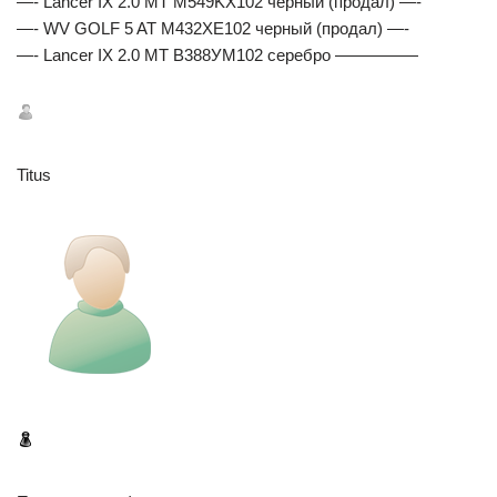
—- Lancer IX 2.0 MT M549KX102 черный (продал) —-
—- WV GOLF 5 AT M432XE102 черный (продал) —-
—- Lancer IX 2.0 МТ В388УМ102 серебро —————
Titus