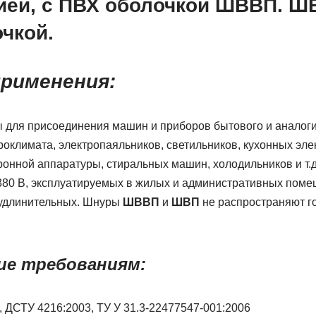
ией, с ПВХ оболочкой ШВВП. ШВ
чкой.
рименения:
для присоединения машин и приборов бытового и аналог
роклимата, электропаяльников, светильников, ку­хонных эл
онной аппаратуры, стиральных машин, холодильников и т.д
/380 В, эксплуатируемых в жилых и административных поме
 удлинительных. Шнуры
ШВВП
и
ШВП
не распространяют г
е требованиям:
1, ДСТУ 4216:2003, ТУ У 31.3-22477547-001:2006