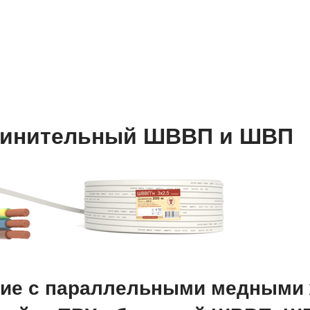
динительный ШВВП и ШВП
ие с параллельными медными 