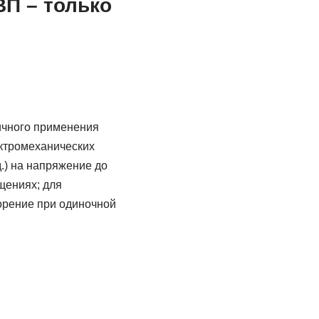
П – только
ичного применения
ектромеханических
.) на напряжение до
щениях; для
орение при одиночной