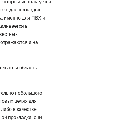
, который используется
тся, для проводов
а именно для ПВХ и
авливается в
овестных
 отражаются и на
льно, и область
тельно небольшого
товых целях для
либо в качестве
ной прокладки, они