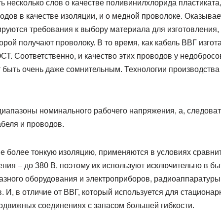
ь несколько слов о качестве поливинилхлорида пластиката
водов в качестве изоляции, и о медной проволоке. Оказывае
уются требования к выбору материала для изготовления, 
торой получают проволоку. В то время, как кабель ВВГ изгот
ОСТ. Соответственно, и качество этих проводов у недоброс
 быть очень даже сомнительным. Технологии производства
диапазоны номинального рабочего напряжения, а, следовате
беля и проводов.
более тонкую изоляцию, применяются в условиях сравни
ния – до 380 В, поэтому их используют исключительно в бы
азного оборудования и электроприборов, радиоаппаратуры 
 И, в отличие от ВВГ, который используется для стационар
одвижных соединениях с запасом большей гибкости.