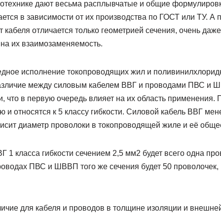
ротехнике дают весьма расплывчатые и общие формулиров
ется в зависимости от их производства по ГОСТ или ТУ. А 
от кабеля отличается только геометрией сечения, очень даж
 на их взаимозаменяемость.
едное исполнение токопроводящих жил и поливинилхлорид
азличие между силовым кабелем ВВГ и проводами ПВС и Ш
и, что в первую очередь влияет на их область применения.
 и относятся к 5 классу гибкости. Силовой кабель ВВГ менее
висит диаметр проволоки в токопроводящей жиле и её обще
Г 1 класса гибкости сечением 2,5 мм2 будет всего одна пр
проводах ПВС и ШВВП того же сечения будет 50 проволочек
личие для кабеля и проводов в толщине изоляции и внешней