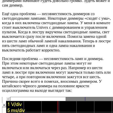
диммерами начинают гудеть довольно громко. Зудеть может и
сам диммер.
Ещё одна проблема — несовместимость диммеров со
светодиодными лампами. Некоторые диммеры «сходят с ума»,
когда в них включены светодиодные лампы. У меня в комнате
стоит выключатель Univex с диммированием и управлением
пультом. Когда в люстру вкручены светодиодные лампы, свет
выключается сразу после включения. Помогла замена одной
из шести ламп обычной лампой накаливания. Теперь в люстре
пять светодиодных ламп и одна лампа накаливания и
выключатель работает корректно.
Последняя проблема — несовместимость ламп и диммера.
При этом некоторые светодиодные лампы могут не
включаться или включаться через раз. Например из шести
ламп в люстре при включении могут зажечься только пять или
четыре, а при повторном включении зажгутся все шесть.
Причина скорее всего в помехах, вносимых диммером. У
китайского чёрного диммера на половине яркости
осциллограмма на выходе выглядит так: