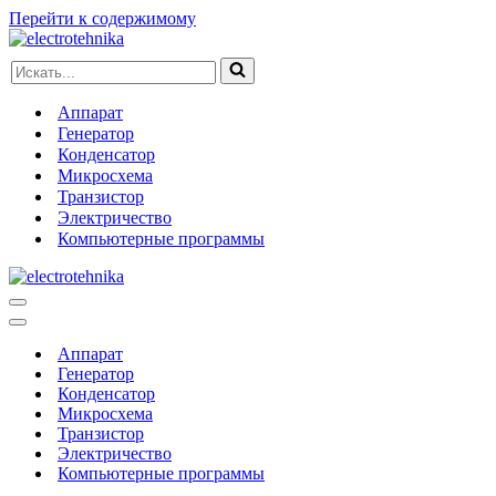
Перейти к содержимому
Искать...
Аппарат
Генератор
Конденсатор
Микросхема
Транзистор
Электричество
Компьютерные программы
Меню
навигации
Меню
навигации
Аппарат
Генератор
Конденсатор
Микросхема
Транзистор
Электричество
Компьютерные программы