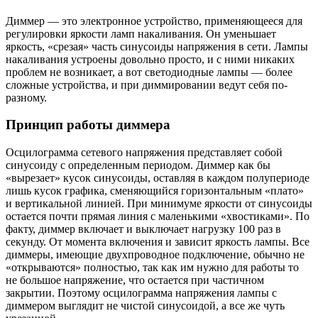
Диммер — это электронное устройство, применяющееся для
регулировки яркости ламп накаливания. Он уменьшает
яркость, «срезая» часть синусоиды напряжения в сети. Лампы
накаливания устроены довольно просто, и с ними никаких
проблем не возникает, а вот светодиодные лампы — более
сложные устройства, и при диммировании ведут себя по-
разному.
Принцип работы диммера
Осцилограмма сетевого напряжения представляет собой
синусоиду с определенным периодом. Диммер как бы
«вырезает» кусок синусоиды, оставляя в каждом полупериоде
лишь кусок графика, сменяющийся горизонтальным «плато»
и вертикальной линией. При минимуме яркости от синусоиды
остается почти прямая линия с маленькими «хвостиками». По
факту, диммер включает и выключает нагрузку 100 раз в
секунду. От момента включения и зависит яркость лампы. Все
диммеры, имеющие двухпроводное подключение, обычно не
«открываются» полностью, так как им нужно для работы то
не большое напряжение, что остается при частичном
закрытии. Поэтому осцилограмма напряжения лампы с
диммером выглядит не чистой синусоидой, а все же чуть