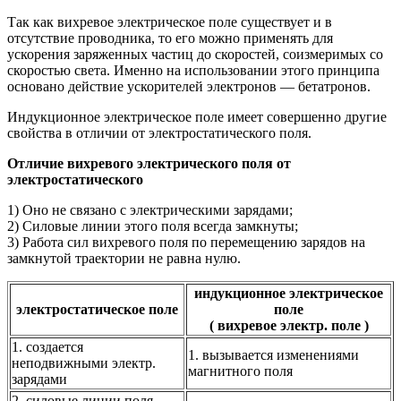
Так как вихревое электрическое поле существует и в
отсутствие проводника, то его можно применять для
ускорения заряженных частиц до скоростей, со­измеримых со
скоростью света. Именно на использовании этого принципа
основано действие ускорителей электронов — бетатронов.
Индукционное электрическое поле имеет совершенно другие
свойства в отличии от электростатического поля.
Отличие вихревого электрического поля от
электростатического
1) Оно не связано с электрическими зарядами;
2) Силовые линии этого поля всегда замкнуты;
3) Работа сил вихревого поля по перемещению зарядов на
замкнутой траектории не равна нулю.
индукционное электрическое
электростатическое поле
поле
( вихревое электр. поле )
1. создается
1. вызывается изменениями
неподвижными электр.
магнитного поля
зарядами
2. силовые линии поля