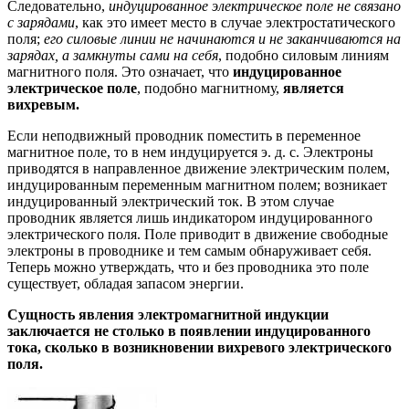
Следовательно,
индуцированное электрическое поле не связано
с зарядами
, как это имеет место в случае электростатического
поля;
его силовые линии не начинаются и не заканчиваются на
зарядах, а замкнуты сами на себя
, подобно силовым линиям
магнитного поля. Это означает, что
индуцированное
электрическое поле
, подобно магнитному,
является
вихревым.
Если неподвижный проводник поместить в переменное
магнитное поле, то в нем индуцируется э. д. с. Электроны
приводятся в направленное движение электрическим полем,
индуцированным переменным магнитном полем; возни­кает
индуцированный электрический ток. В этом случае
проводник является лишь индикатором индуцированного
электрического поля. Поле приводит в движение свободные
электроны в проводнике и тем самым обнаруживает себя.
Теперь можно утверждать, что и без проводника это поле
существует, обладая запасом энергии.
Сущность явления электромагнитной индукции
заключается не столько в появлении индуцированного
тока, сколько в возникновении вихревого электрического
поля.