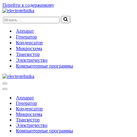
Перейти к содержимому
Искать...
Аппарат
Генератор
Конденсатор
Микросхема
Транзистор
Электричество
Компьютерные программы
Меню
навигации
Меню
навигации
Аппарат
Генератор
Конденсатор
Микросхема
Транзистор
Электричество
Компьютерные программы