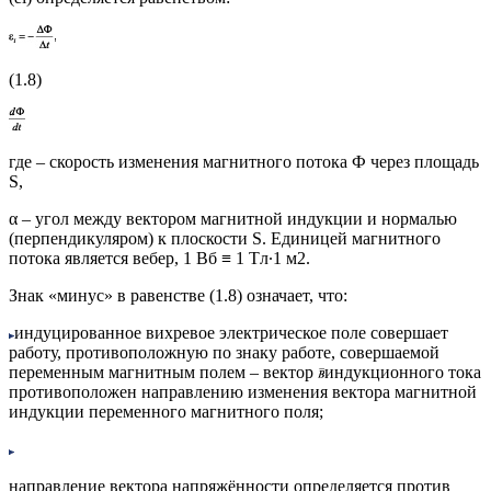
(1.8)
где – скорость изменения магнитного потока Ф через площадь
S,
α – угол между вектором магнитной индукции и нормалью
(перпендикуляром) к плоскости S. Единицей магнитного
потока является вебер, 1 Вб ≡ 1 Tл∙1 м2.
Знак «минус» в равенстве (1.8) означает, что:
индуцированное вихревое электрическое поле совершает
работу, противоположную по знаку работе, совершаемой
переменным магнитным полем – вектор
индукционного тока
противоположен направлению изменения вектора магнитной
индукции переменного магнитного поля;
направление вектора напряжённости определяется против