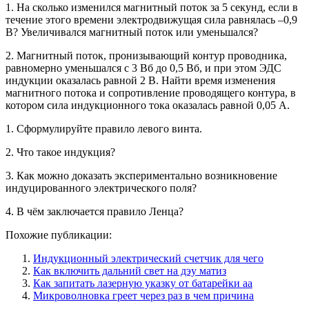
1. На сколько изменился магнитный поток за 5 секунд, если в
течение этого времени электродвижущая сила равнялась –0,9
В? Увеличивался магнитный поток или уменьшался?
2. Магнитный поток, пронизывающий контур проводника,
равномерно уменьшался с 3 Вб до 0,5 Вб, и при этом ЭДС
индукции оказалась равной 2 В. Найти время изменения
магнитного потока и сопротивление проводящего контура, в
котором сила индукционного тока оказалась равной 0,05 А.
1. Сформулируйте правило левого винта.
2. Что такое индукция?
3. Как можно доказать экспериментально возникновение
индуцированного электрического поля?
4. В чём заключается правило Ленца?
Похожие публикации:
Индукционный электрический счетчик для чего
Как включить дальний свет на дэу матиз
Как запитать лазерную указку от батарейки аа
Микроволновка греет через раз в чем причина