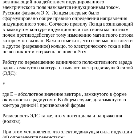
возникающий под действием индуцированного
электрического поля называется индукционным током.
Русским физиком Э.Х. Ленцем впервые было
сформулировано общее правило определения направления
индукционного тока. Согласно правилу Ленца возникающий
в замкнутом контуре индукционный ток своим магнитным
полем противодействует тому изменению магнитного потока,
которым он вызван. Важно отметить, что если магнит внести
в другое (разрезанное) кольцо, то электрического тока в нём
не возникнет и стержень не повернётся.
Работу по перемещению единичного положительного заряда
вдоль замкнутого контура называют электродвижущей силой
(ЭДС):
где Е – абсолютное значение вектора , замкнутого в форме
окружности с радиусом r. В общем случае, для замкнутого
контура длиной l произвольной формы
Размерность ЭДС та же, что у потенциала и напряжения
(вольты).
При этом установлено, что электродвижущая сила индукции
(εi) определяется равенством: