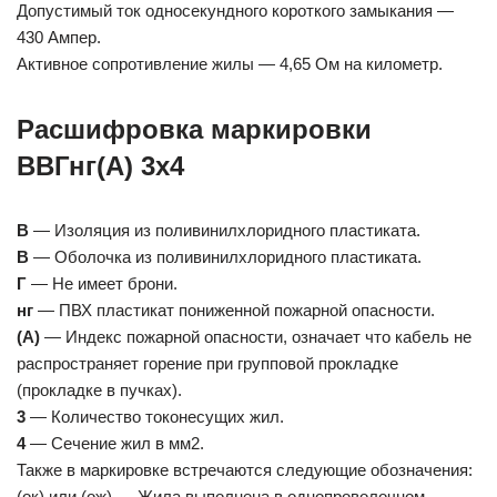
Допустимый ток односекундного короткого замыкания —
430 Ампер.
Активное сопротивление жилы — 4,65 Ом на километр.
Расшифровка маркировки
ВВГнг(А) 3х4
В
— Изоляция из поливинилхлоридного пластиката.
В
— Оболочка из поливинилхлоридного пластиката.
Г
— Не имеет брони.
нг
— ПВХ пластикат пониженной пожарной опасности.
(А)
— Индекс пожарной опасности, означает что кабель не
распространяет горение при групповой прокладке
(прокладке в пучках).
3
— Количество токонесущих жил.
4
— Сечение жил в мм2.
Также в маркировке встречаются следующие обозначения:
(ок) или (ож) — Жила выполнена в однопроволочном