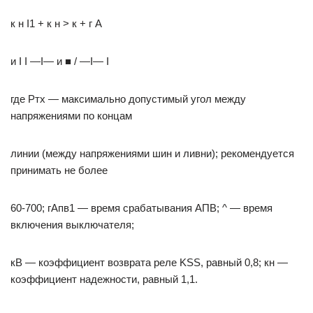
к н I1 + к н > к + г А
и I I —I— и ■ / —I— I
где Ртх — максимально допустимый угол между
напряжениями по концам
линии (между напряжениями шин и ливни); рекомендуется
принимать не более
60-700; гАпв1 — время срабатывания АПВ; ^ — время
включения выключателя;
кВ — коэффициент возврата реле KSS, равный 0,8; кн —
коэффициент надежности, равный 1,1.