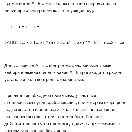
времени для АПВ с контролем наличия напряжения на
линии при этом принимают следующий вид:
г = г — г + г — г + г
1АПВ1 1с. з 2 1с. з1 ^ отк 2 1отк\^ 1 зап’ *АПВ1 = гс.з2 + гзап
‘
Для устройств АПВ с контролем синхронизма кроме
выбора времени срабатывания АПВ производится расчет
установки реле контроля синхронизма.
При наличии обходной связи между частями
энергосистемы угол срабатывания, при котором якорь реле
подтягивается и реле размыкает контакт, не разрешая
включение выключателя, должен быть больше
действительного угла фд между двумя напряжениями по
концам отключившейся линии