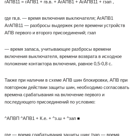
гАПВ11 = гАПВ1 + гв.в. + АгАПВ1 + АгАПВ11 + гзап ,
где гв,в. — время включения выключателя; АгАПВ1
АгАПВ11 — разбросы выдержек реле времени устройств
АПВ первого и второго присоединений; гзап
— время запаса, учитывающее разбросы времени
включения выключателя, времени возврата в исходное
положение контактора включения, равное 0,5-0,8 с.
Также при наличии в схеме АПВ шин блокировки, АПВ при
повторном действии защиты шин, необходимо согласовать
времена срабатывания на включение первого и
последующего присоединений по условию:
^АПВП ^АПВ1 + К.е. + ^з.ш + ^зап ■
где — время срабатывания защиты шин; tзаn — время