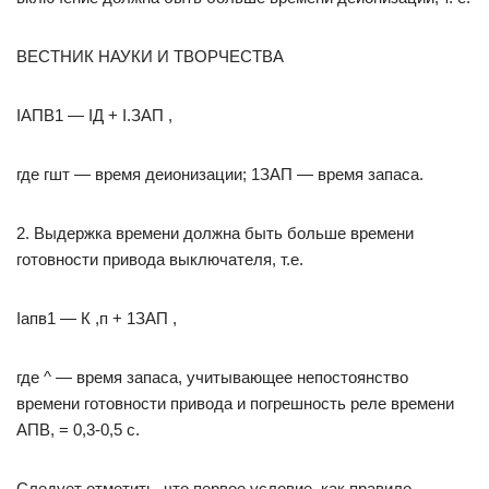
ВЕСТНИК НАУКИ И ТВОРЧЕСТВА
IАПВ1 — IД + I.ЗАП ,
где гшт — время деионизации; 1ЗАП — время запаса.
2. Выдержка времени должна быть больше времени
готовности привода выключателя, т.е.
Iапв1 — К ,п + 1ЗАП ,
где ^ — время запаса, учитывающее непостоянство
времени готовности привода и погрешность реле времени
АПВ, = 0,3-0,5 с.
Следует отметить, что первое условие, как правило,