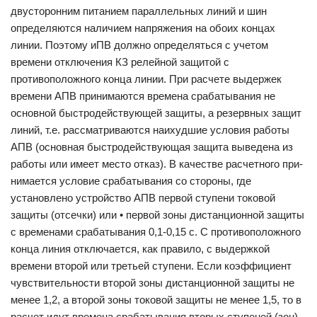
двусторонним питанием параллельных линий и шин
определяются наличием напряжения на обоих концах
линии. Поэтому иПВ должно определяться с учетом
времени отключения КЗ релейной защитой с
противоположного конца линии. При расчете выдержек
времени АПВ принимаются времена срабатывания не
основной быстродействующей защиты, а резервных защит
линий, т.е. рассматриваются наихудшие условия работы
АПВ (основная быстродействующая защита выведена из
работы или имеет место отказ). В качестве расчетного при-
нимается условие срабатывания со стороны, где
установлено устройство АПВ первой ступени токовой
защиты (отсечки) или • первой зоны дистанционной защиты
с временами срабатывания 0,1-0,15 с. С противоположного
конца линия отключается, как правило, с выдержкой
времени второй или третьей ступени. Если коэффициент
чувствительности второй зоны дистанционной защиты не
менее 1,2, а второй зоны токовой защиты не менее 1,5, то в
расчет идут времена срабатывания вторых ступеней (зон).