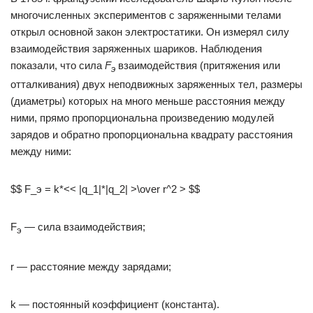
многочисленных экспериментов с заряженными телами
открыл основной закон электростатики. Он измерял силу
взаимодействия заряженных шариков. Наблюдения
показали, что сила
F
взаимодействия (притяжения или
э
отталкивания) двух неподвижных заряженных тел, размеры
(диаметры) которых на много меньше расстояния между
ними, прямо пропорциональна произведению модулей
зарядов и обратно пропорциональна квадрату расстояния
между ними:
$$ F_э = k*<< |q_1|*|q_2| >\over r^2 > $$
F
— сила взаимодействия;
э
r — расстояние между зарядами;
k — постоянный коэффициент (константа).