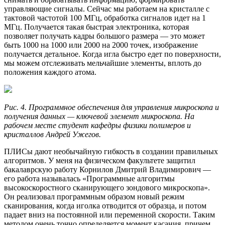
управляющие сигналы. Сейчас мы работаем на кристалле с
тактовой частотой 100 МГц, обработка сигналов идет на 1
МГц. Получается такая быстрая электроника, которая
позволяет получать кадры большого размера — это может
быть 1000 на 1000 или 2000 на 2000 точек, изображение
получается детальное. Когда игла быстро едет по поверхности,
мы можем отслеживать мельчайшие элементы, вплоть до
положения каждого атома.
Рис. 4. Программное обеспечения для управления микроскопа и
получения данных — ключевой элемент микроскопа. На
рабочем месте студент кафедры физики полимеров и
кристаллов Андрей Ужегов.
ПЛИСы дают необычайную гибкость в создании правильных
алгоритмов. У меня на физическом факультете защитил
бакалаврскую работу Корнилов Дмитрий Владимирович —
его работа называлась «Программные алгоритмы
высокоскоростного сканирующего зондового микроскопа».
Он реализовал программным образом новый режим
сканирования, когда иголка отводится от образца, и потом
падает вниз на постоянной или переменной скорости. Таким
методом очень точно определяется момент касания, причем