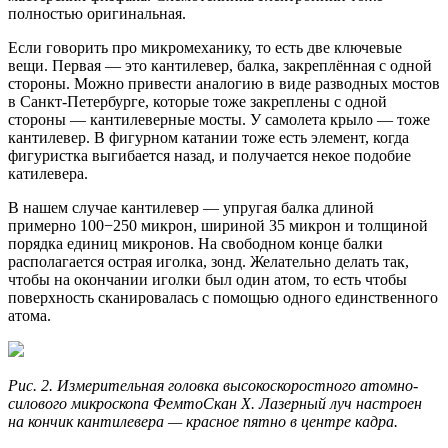
полностью оригинальная.
Если говорить про микромеханику, то есть две ключевые
вещи. Первая — это кантилевер, балка, закреплённая с одной
стороны. Можно привести аналогию в виде разводных мостов
в Санкт-Петербурге, которые тоже закреплены с одной
стороны — кантилеверные мосты. У самолета крыло — тоже
кантилевер. В фигурном катании тоже есть элемент, когда
фигуристка выгибается назад, и получается некое подобие
катилевера.
В нашем случае кантилевер — упругая балка длиной
примерно 100−250 микрон, шириной 35 микрон и толщиной
порядка единиц микронов. На свободном конце балки
располагается острая иголка, зонд. Желательно делать так,
чтобы на окончании иголки был один атом, то есть чтобы
поверхность сканировалась с помощью одного единственного
атома.
Рис. 2. Измерительная головка высокоскоростного атомно-
силового микроскопа ФемтоСкан Х. Лазерный луч настроен
на кончик кантилевера — красное пятно в центре кадра.