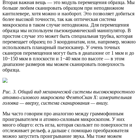
Вторая важная вещь — это модуль перемещения образца. Мы
больше любим сканировать образцом при неподвижном
кантилевере, хотя можно и наоборот. Это позволяет добиться
более высокой точности, так как оптическая система
микроскопа в таком случае неподвижна. Для перемещения
образца мы используем пьезокерамический манипулятор. В
простом случае это может быть специальная трубка, которая
перемещает образец по 3 координатам, или, например, можно
использовать планарный пьезосканер. У очень точных
сканеров перемещения могут быть в диапазоне от 1 мкм и до
10−150 мкм в плоскости и 1−40 мкм по высоте — в этом
диапазоне размеров мы можем сканировать поверхность
образца.
Рис. 3. Общий вид механической системы высокоскоростного
атомно-силового микроскопа ФемтоСкан Х: измерительная
головка — вверху, система сканирования — внизу.
Мы часто говорим про аналогию между граммофонным
проигрывателем и атомно-силовым микроскопом. У них
много общего: есть игла, которая скользит по поверхности и
отслеживает рельеф, а дальше с помощью преобразователя
можно запустить проигрывание звука. Мы тоже можем