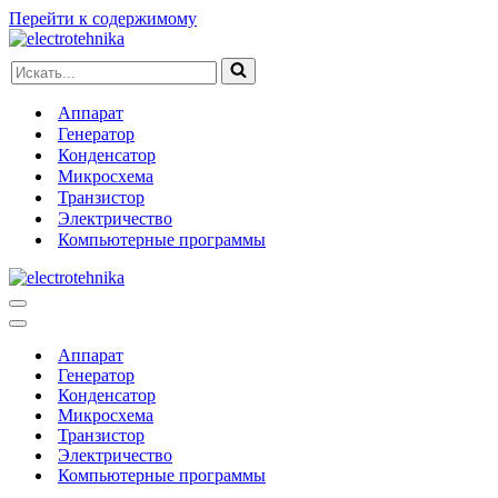
Перейти к содержимому
Искать...
Аппарат
Генератор
Конденсатор
Микросхема
Транзистор
Электричество
Компьютерные программы
Меню
навигации
Меню
навигации
Аппарат
Генератор
Конденсатор
Микросхема
Транзистор
Электричество
Компьютерные программы