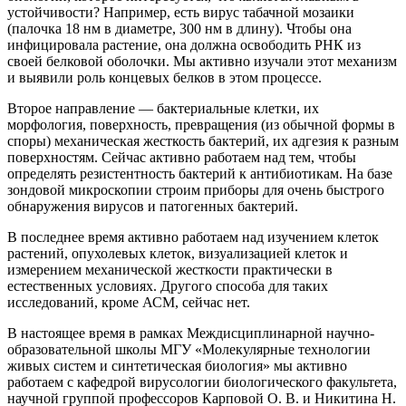
устойчивости? Например, есть вирус табачной мозаики
(палочка 18 нм в диаметре, 300 нм в длину). Чтобы она
инфицировала растение, она должна освободить РНК из
своей белковой оболочки. Мы активно изучали этот механизм
и выявили роль концевых белков в этом процессе.
Второе направление — бактериальные клетки, их
морфология, поверхность, превращения (из обычной формы в
споры) механическая жесткость бактерий, их адгезия к разным
поверхностям. Сейчас активно работаем над тем, чтобы
определять резистентность бактерий к антибиотикам. На базе
зондовой микроскопии строим приборы для очень быстрого
обнаружения вирусов и патогенных бактерий.
В последнее время активно работаем над изучением клеток
растений, опухолевых клеток, визуализацией клеток и
измерением механической жесткости практически в
естественных условиях. Другого способа для таких
исследований, кроме АСМ, сейчас нет.
В настоящее время в рамках Междисциплинарной научно-
образовательной школы МГУ «Молекулярные технологии
живых систем и синтетическая биология» мы активно
работаем с кафедрой вирусологии биологического факультета,
научной группой профессоров Карповой О. В. и Никитина Н.