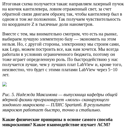
Итоговая схема получается такая: направляем лазерный пучок
на кончик кантилевера, ловим отраженный свет, за счет
обратной связи двигаем образец так, чтобы кантилевер был в
одном и том же положении. Так получаем чувствительность
по координате Z в тысячные доли нанометров.
Вместе с тем, мы внимательно смотрим, что есть на рынке,
выбираем лучшую элементную базу — экономить на этом
нельзя. Но, с другой стороны, электронику мы строим сами,
как Lego, можем построить все, как нам хочется. Мы всегда
работали в условиях ограниченного бюджета, поэтому он
тоже играет определенную роль. По быстродействию у нас
получается лучше, чем у лучших плат LabView и, кроме того,
неизвестно, что будет с этими платами LabView через 5−10
лет.
Рис. 5. Надежда Максимова — выпускница кафедры общей
ядерной физики программирует «мозги» сканирующего
зондового микроскопа — ПЛИС Spartan6. В результате
микроскоп работает быстро, точно и стабильно.
Какие физические принципы в основе самого способа
микроскопии? Какое взаимодействие изучает АСМ?