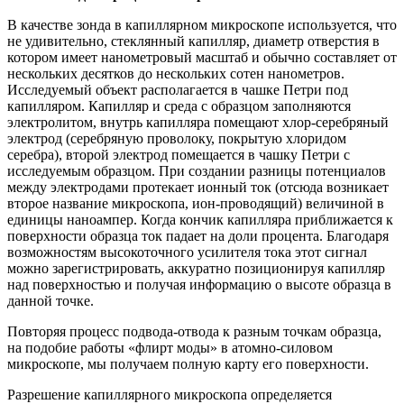
В качестве зонда в капиллярном микроскопе используется, что
не удивительно, стеклянный капилляр, диаметр отверстия в
котором имеет нанометровый масштаб и обычно составляет от
нескольких десятков до нескольких сотен нанометров.
Исследуемый объект располагается в чашке Петри под
капилляром. Капилляр и среда с образцом заполняются
электролитом, внутрь капилляра помещают хлор-серебряный
электрод (серебряную проволоку, покрытую хлоридом
серебра), второй электрод помещается в чашку Петри с
исследуемым образцом. При создании разницы потенциалов
между электродами протекает ионный ток (отсюда возникает
второе название микроскопа, ион-проводящий) величиной в
единицы наноампер. Когда кончик капилляра приближается к
поверхности образца ток падает на доли процента. Благодаря
возможностям высокоточного усилителя тока этот сигнал
можно зарегистрировать, аккуратно позиционируя капилляр
над поверхностью и получая информацию о высоте образца в
данной точке.
Повторяя процесс подвода-отвода к разным точкам образца,
на подобие работы «флирт моды» в атомно-силовом
микроскопе, мы получаем полную карту его поверхности.
Разрешение капиллярного микроскопа определяется