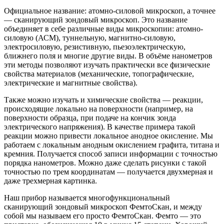
Официальное название: атомно-силовой микроскоп, а точнее
— сканирующий зондовый микроскоп. Это название
объединяет в себе различные виды микроскопии: атомно-
силовую (АСМ), туннельную, магнитно-силовую,
электросиловую, резистивную, пьезоэлектрическую,
ближнего поля и многие другие виды. В объёме нанометров
эти методы позволяют изучать практически все физические
свойства материалов (механические, топографические,
электрические и магнитные свойства).
Также можно изучать и химические свойства — реакции,
происходящие локально на поверхности (например, на
поверхности образца, при подаче на кончик зонда
электрического напряжения). В качестве примера такой
реакции можно привести локальное анодное окисление. Мы
работаем с локальным анодным окислением графита, титана и
кремния. Получается способ записи информации с точностью
порядка нанометров. Можно даже сделать рисунки с такой
точностью по трем координатам — получается двухмерная и
даже трехмерная картинка.
Наш прибор называется многофункциональный
сканирующий зондовый микроскоп ФемтоСкан, и между
собой мы называем его просто ФемтоСкан. Фемто — это