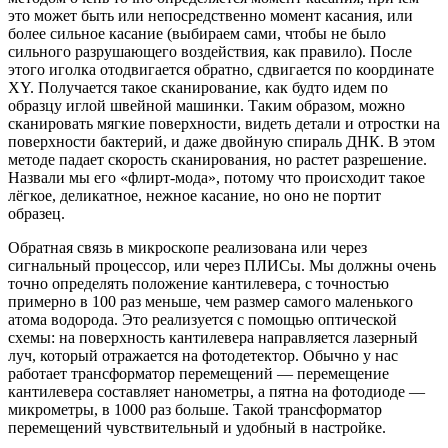
это может быть или непосредственно момент касания, или
более сильное касание (выбираем сами, чтобы не было
сильного разрушающего воздействия, как правило). После
этого иголка отодвигается обратно, сдвигается по координате
XY. Получается такое сканирование, как будто идем по
образцу иглой швейной машинки. Таким образом, можно
сканировать мягкие поверхности, видеть детали и отростки на
поверхности бактерий, и даже двойную спираль ДНК. В этом
методе падает скорость сканирования, но растет разрешение.
Назвали мы его «флирт-мода», потому что происходит такое
лёгкое, деликатное, нежное касание, но оно не портит
образец.
Обратная связь в микроскопе реализована или через
сигнальный процессор, или через ПЛИСы. Мы должны очень
точно определять положение кантилевера, с точностью
примерно в 100 раз меньше, чем размер самого маленького
атома водорода. Это реализуется с помощью оптической
схемы: на поверхность кантилевера направляется лазерный
луч, который отражается на фотодетектор. Обычно у нас
работает трансформатор перемещений — перемещение
кантилевера составляет нанометры, а пятна на фотодиоде —
микрометры, в 1000 раз больше. Такой трансформатор
перемещений чувствительный и удобный в настройке.