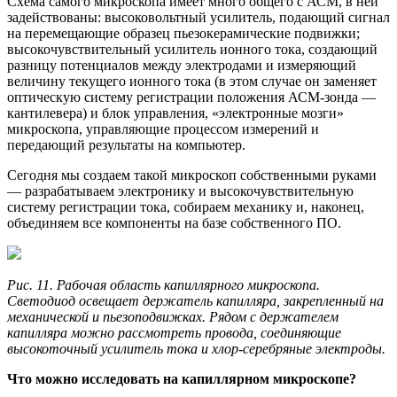
Схема самого микроскопа имеет много общего с АСМ, в ней
задействованы: высоковольтный усилитель, подающий сигнал
на перемещающие образец пьезокерамические подвижки;
высокочувствительный усилитель ионного тока, создающий
разницу потенциалов между электродами и измеряющий
величину текущего ионного тока (в этом случае он заменяет
оптическую систему регистрации положения АСМ-зонда —
кантилевера) и блок управления, «электронные мозги»
микроскопа, управляющие процессом измерений и
передающий результаты на компьютер.
Сегодня мы создаем такой микроскоп собственными руками
— разрабатываем электронику и высокочувствительную
систему регистрации тока, собираем механику и, наконец,
объединяем все компоненты на базе собственного ПО.
Рис. 11. Рабочая область капиллярного микроскопа.
Светодиод освещает держатель капилляра, закрепленный на
механической и пьезоподвижках. Рядом с держателем
капилляра можно рассмотреть провода, соединяющие
высокоточный усилитель тока и хлор-серебряные электроды.
Что можно исследовать на капиллярном микроскопе?