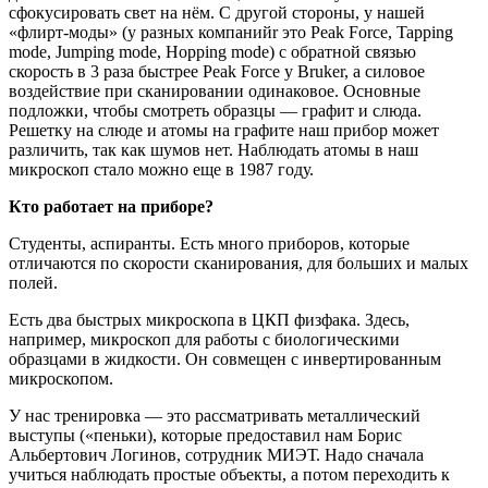
сфокусировать свет на нём. С другой стороны, у нашей
«флирт-моды» (у разных компанийr это Peak Force, Tapping
mode, Jumping mode, Hopping mode) с обратной связью
скорость в 3 раза быстрее Peak Force у Bruker, а силовое
воздействие при сканировании одинаковое. Основные
подложки, чтобы смотреть образцы — графит и слюда.
Решетку на слюде и атомы на графите наш прибор может
различить, так как шумов нет. Наблюдать атомы в наш
микроскоп стало можно еще в 1987 году.
Кто работает на приборе?
Студенты, аспиранты. Есть много приборов, которые
отличаются по скорости сканирования, для больших и малых
полей.
Есть два быстрых микроскопа в ЦКП физфака. Здесь,
например, микроскоп для работы с биологическими
образцами в жидкости. Он совмещен с инвертированным
микроскопом.
У нас тренировка — это рассматривать металлический
выступы («пеньки), которые предоставил нам Борис
Альбертович Логинов, сотрудник МИЭТ. Надо сначала
учиться наблюдать простые объекты, а потом переходить к