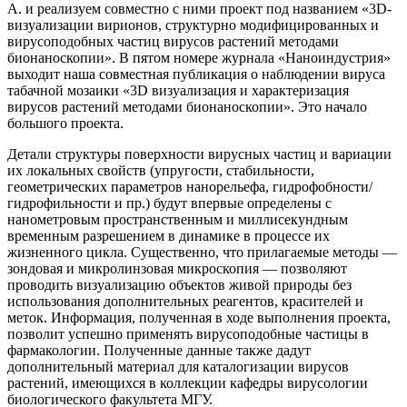
А. и реализуем совместно с ними проект под названием «3D-
визуализации вирионов, структурно модифицированных и
вирусоподобных частиц вирусов растений методами
бионаноскопии». В пятом номере журнала «Наноиндустрия»
выходит наша совместная публикация о наблюдении вируса
табачной мозаики «3D визуализация и характеризация
вирусов растений методами бионаноскопии». Это начало
большого проекта.
Детали структуры поверхности вирусных частиц и вариации
их локальных свойств (упругости, стабильности,
геометрических параметров нанорельефа, гидрофобности/
гидрофильности и пр.) будут впервые определены с
нанометровым пространственным и миллисекундным
временным разрешением в динамике в процессе их
жизненного цикла. Существенно, что прилагаемые методы —
зондовая и микролинзовая микроскопия — позволяют
проводить визуализацию объектов живой природы без
использования дополнительных реагентов, красителей и
меток. Информация, полученная в ходе выполнения проекта,
позволит успешно применять вирусоподобные частицы в
фармакологии. Полученные данные также дадут
дополнительный материал для каталогизации вирусов
растений, имеющихся в коллекции кафедры вирусологии
биологического факультета МГУ.