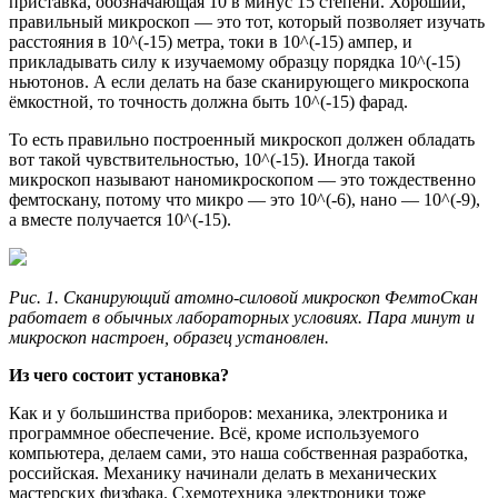
приставка, обозначающая 10 в минус 15 степени. Хороший,
правильный микроскоп — это тот, который позволяет изучать
расстояния в 10^(-15) метра, токи в 10^(-15) ампер, и
прикладывать силу к изучаемому образцу порядка 10^(-15)
ньютонов. А если делать на базе сканирующего микроскопа
ёмкостной, то точность должна быть 10^(-15) фарад.
То есть правильно построенный микроскоп должен обладать
вот такой чувствительностью, 10^(-15). Иногда такой
микроскоп называют наномикроскопом — это тождественно
фемтоскану, потому что микро — это 10^(-6), нано — 10^(-9),
а вместе получается 10^(-15).
Рис. 1. Сканирующий атомно-силовой микроскоп ФемтоСкан
работает в обычных лабораторных условиях. Пара минут и
микроскоп настроен, образец установлен.
Из чего состоит установка?
Как и у большинства приборов: механика, электроника и
программное обеспечение. Всё, кроме используемого
компьютера, делаем сами, это наша собственная разработка,
российская. Механику начинали делать в механических
мастерских физфака. Схемотехника электроники тоже