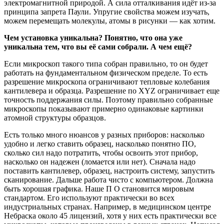
электромагнитной природой. А сила отталкивания идёт из-за
принципа запрета Паули. Упругие свойства можем изучать,
можем перемещать молекулы, атомы в рисунки — как хотим.
Чем установка уникальна? Понятно, что она уже
уникальна тем, что вы её сами собрали. А чем ещё?
Если микроскоп такого типа собран правильно, то он будет
работать на фундаментальном физическом пределе. То есть
разрешение микроскопа ограничивают тепловые колебания
кантилевера и образца. Разрешение по XYZ ограничивает еще
точность поддержания силы. Поэтому правильно собранные
микроскопы показывают примерно одинаковые картинки
атомной структуры образцов.
Есть только много нюансов у разных приборов: насколько
удобно и легко ставить образец, насколько понятно ПО,
сколько сил надо потратить, чтобы освоить этот прибор,
насколько он надежен (ломается или нет). Сначала надо
поставить кантилевер, образец, настроить систему, запустить
сканирование. Дальше работа чисто с компьютером. Должна
быть хорошая графика. Наше П О становится мировым
стандартом. Eго используют практически во всех
индустриальных странах. Например, в медицинском центре
Небраска около 45 лицензий, хотя у них есть практически все