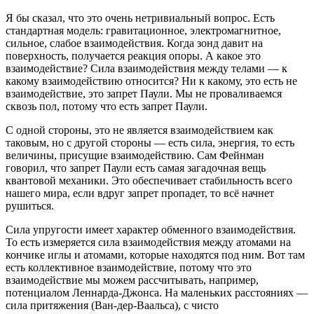
Я бы сказал, что это очень нетривиальный вопрос. Есть
стандартная модель: гравитационное, электромагнитное,
сильное, слабое взаимодействия. Когда зонд давит на
поверхность, получается реакция опоры. А какое это
взаимодействие? Сила взаимодействия между телами — к
какому взаимодействию относится? Ни к какому, это есть не
взаимодействие, это запрет Паули. Мы не проваливаемся
сквозь пол, потому что есть запрет Паули.
С одной стороны, это не является взаимодействием как
таковым, но с другой стороны — есть сила, энергия, то есть
величины, присущие взаимодействию. Сам Фейнман
говорил, что запрет Паули есть самая загадочная вещь
квантовой механики. Это обеспечивает стабильность всего
нашего мира, если вдруг запрет пропадет, то всё начнет
рушиться.
Сила упругости имеет характер обменного взаимодействия.
То есть измеряется сила взаимодействия между атомами на
кончике иглы и атомами, которые находятся под ним. Вот там
есть коллективное взаимодействие, потому что это
взаимодействие мы можем рассчитывать, например,
потенциалом Леннарда-Джонса. На маленьких расстояниях —
сила притяжения (Ван-дер-Ваальса), с чисто