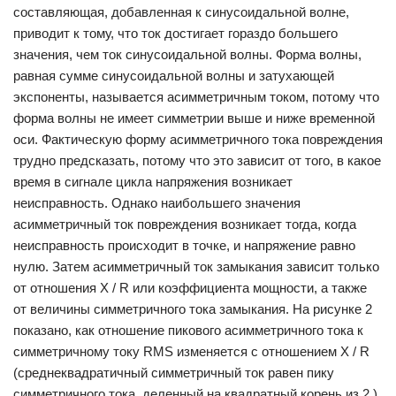
составляющая, добавленная к синусоидальной волне,
приводит к тому, что ток достигает гораздо большего
значения, чем ток синусоидальной волны. Форма волны,
равная сумме синусоидальной волны и затухающей
экспоненты, называется асимметричным током, потому что
форма волны не имеет симметрии выше и ниже временной
оси. Фактическую форму асимметричного тока повреждения
трудно предсказать, потому что это зависит от того, в какое
время в сигнале цикла напряжения возникает
неисправность. Однако наибольшего значения
асимметричный ток повреждения возникает тогда, когда
неисправность происходит в точке, и напряжение равно
нулю. Затем асимметричный ток замыкания зависит только
от отношения X / R или коэффициента мощности, а также
от величины симметричного тока замыкания. На рисунке 2
показано, как отношение пикового асимметричного тока к
симметричному току RMS изменяется с отношением X / R
(среднеквадратичный симметричный ток равен пику
симметричного тока, деленный на квадратный корень из 2.)