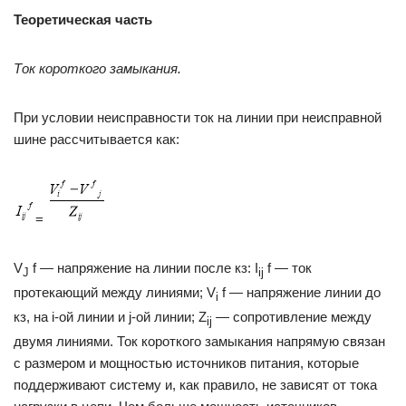
Теоретическая часть
Ток короткого замыкания.
При условии неисправности ток на линии при неисправной
шине рассчитывается как:
=
V
f — напряжение на линии после кз: I
f — ток
J
ij
протекающий между линиями; V
f — напряжение линии до
i
кз, на i-ой линии и j-ой линии; Z
— сопротивление между
ij
двумя линиями. Ток короткого замыкания напрямую связан
с размером и мощностью источников питания, которые
поддерживают систему и, как правило, не зависят от тока