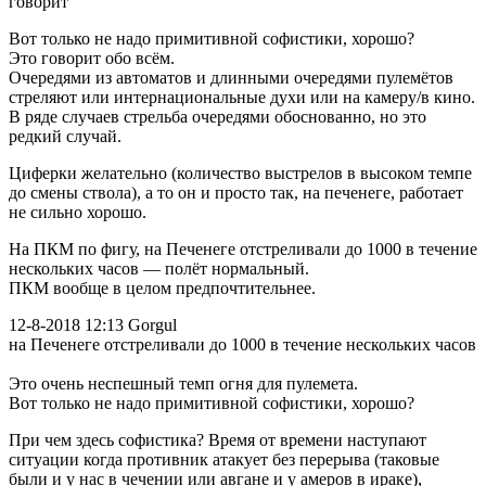
говорит
Вот только не надо примитивной софистики, хорошо?
Это говорит обо всём.
Очередями из автоматов и длинными очередями пулемётов
стреляют или интернациональные духи или на камеру/в кино.
В ряде случаев стрельба очередями обоснованно, но это
редкий случай.
Циферки желательно (количество выстрелов в высоком темпе
до смены ствола), а то он и просто так, на печенеге, работает
не сильно хорошо.
На ПКМ по фигу, на Печенеге отстреливали до 1000 в течение
нескольких часов — полёт нормальный.
ПКМ вообще в целом предпочтительнее.
12-8-2018 12:13 Gorgul
на Печенеге отстреливали до 1000 в течение нескольких часов
Это очень неспешный темп огня для пулемета.
Вот только не надо примитивной софистики, хорошо?
При чем здесь софистика? Время от времени наступают
ситуации когда противник атакует без перерыва (таковые
были и у нас в чечении или авгане и у амеров в ираке),