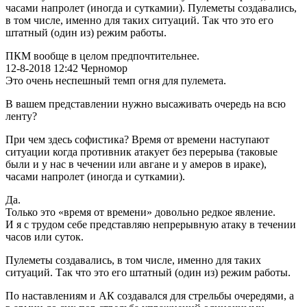
часами напролет (иногда и суткамии). Пулеметы создавались,
в том числе, именно для таких ситуаций. Так что это его
штатный (один из) режим работы.
ПКМ вообще в целом предпочтительнее.
12-8-2018 12:42 Черномор
Это очень неспешный темп огня для пулемета.
В вашем представлении нужно высаживать очередь на всю
ленту?
При чем здесь софистика? Время от времени наступают
ситуации когда противник атакует без перерыва (таковые
были и у нас в чечении или авгане и у амеров в ираке),
часами напролет (иногда и суткамии).
Да.
Только это «время от времени» довольно редкое явление.
И я с трудом себе представляю непрерывную атаку в течении
часов или суток.
Пулеметы создавались, в том числе, именно для таких
ситуаций. Так что это его штатный (один из) режим работы.
По наставлениям и АК создавался для стрельбы очередями, а