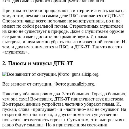
Есть для самого разного оружия. |Фото: rankbrain.ru.
При этом теоретики продолжают в интернете ломать копья на
тему о том, чем же на самом деле ПБС отличается от ДТК-ЗТ.
Споры эти чаще всего не только не конструктивны, но и не
имеют по собой реальной почвы. Стереотипных глушителей
из кино не существует в природе. Даже с глушителем оружие
все равно издает достаточно громкие звуки. И пламя
выстрела, и шум можно убрать только в известной степени. И
тем, и другим занимаются и ПБС, и ДТК-ЗТ. Так что все это
«глушитель».
2. Плюсы и минусы ДТК-ЗТ
Все зависит от ситуации. |Фото: guns.allzip.org.
Плюсов у «банки» ровно два. Зато больших. Гораздо больших,
чем она сама! Во-первых, ДТК-ЗТ приглушает звук выстрела.
Во-вторых, данные устройства частично убирают пламя. И,
пускай, слова «приглушает» и «частично» вас не смущают. На
открытой местности и то, и другое помогает существенно
повысить незаметность стрелка. Суть в том, что выстрелы все
равно будут слышны. Но в приглушенном состоянии