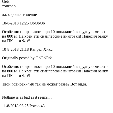
Gets:
толково
да, хорошее изделие
10-8-2018 12:25 ОбОбОб
Особенно понравилось про 10 попаданий в грудную мишень
на 800 м. На хрен эти снайперские винтовки! Навесил банку
на ПК — и Фсё!
10-8-2018 21:18 Капрал Хикс
Originally posted by ОбОбОб:
Особенно понравилось про 10 попаданий в грудную мишень
на 800 м. На хрен эти снайперские винтовки! Навесил банку
на ПК — и Фсё!
Твой говноак74мб так не может разве? Вот бида.
——
Nothing is as bad as it seems.. .
11-8-2018 03:25 Ротор 43