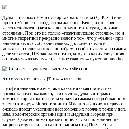
Дульный тормоз-компенсатор закрытого типа (ДТК-ЗТ) или
просто «банка» на солдатском жаргоне. Вещь, одинаково
часто использующаяся как военными, так и гражданскими
стрелками. При это не только «практикующие стрелки», но и
многие теоретики прекрасно знают о том, что у «банки» при
наличии весьма соблазнительных достоинств есть и
множество недостатков. Попробуем разобраться, чем на самом
деле является ДТК закрытого типа, кому и в каких ситуациях
он по-настоящему нужен, а самое главное – нужен ли вообще.
Это и есть глушитель. |Фото: wixsite.com.
Не официальная, но все-таки какая-никакая статистика
наглядно нам показывает, что именно дульный тормоз-
компенсатор закрытого типа является самым востребованным
элементом оружейного тюнинга. Именно «банки» в первую
очередь просят участники всевозможных горячих точек у пап,
мам, волонтерских организаций и Дедушки Мороза при
случае. Даже коллиматорные прицелы, судя по количеству
запросов идут с сильным отставанием от ДТК-ЗТ. Если