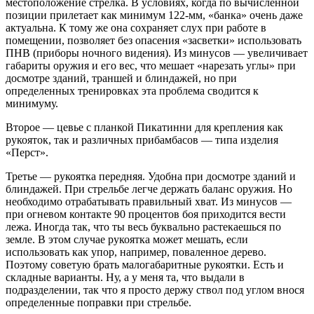
местоположение стрелка. В условиях, когда по вычисленной
позиции прилетает как минимум 122-мм, «банка» очень даже
актуальна. К тому же она сохраняет слух при работе в
помещении, позволяет без опасения «засветки» использовать
ПНВ (приборы ночного видения). Из минусов — увеличивает
габариты оружия и его вес, что мешает «нарезать углы» при
досмотре зданий, траншей и блиндажей, но при
определенных тренировках эта проблема сводится к
минимуму.
Второе — цевье с планкой Пикатинни для крепления как
рукояток, так и различных прибамбасов — типа изделия
«Перст».
Третье — рукоятка передняя. Удобна при досмотре зданий и
блиндажей. При стрельбе легче держать баланс оружия. Но
необходимо отрабатывать правильный хват. Из минусов —
при огневом контакте 90 процентов боя приходится вести
лежа. Иногда так, что ты весь буквально растекаешься по
земле. В этом случае рукоятка может мешать, если
использовать как упор, например, поваленное дерево.
Поэтому советую брать малогабаритные рукоятки. Есть и
складные варианты. Ну, а у меня та, что выдали в
подразделении, так что я просто держу ствол под углом внося
определенные поправки при стрельбе.