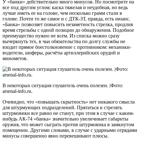
У «банки» действительно много минусов. Но посмотрите на
все под другим углом: каска тяжелая и неудобная, но ведь
лучше иметь ее на голове, чем несколько грамм стали в
голове. Почти то же самое и с ДТК-ЗТ, правда, есть нюанс.
«Банка» позволяет повысить незаметность стрелка, продлив
время стрельбы с одной позиции до обнаружения. Подобное
преимущество нужно не всем. Из списка можно сразу
вычеркнуть тех, в чьи обязательства по долгу службы не
входит прямое боестолкновение с противником: механики-
водители, шоферы, расчёты артиллерийских орудий и
минометов.
В некоторых ситуация глушитель очень полезен. |Фото:
arsenal-info.ru.
Очевидно, что «повышать скрытность» нет никакого смысла
для штурмующих подразделений. Прятаться и стрелять
штурмовики все равно не станут, при этом в случае с каким-
нибудь АК-74 «банка» значительно увеличивает габариты
оружия, что может сыграть против штурмовика в замкнутом
помещении. Другими словами, в случае с ударными отрядами
минусы совершенно явно перевешивают плюсы.