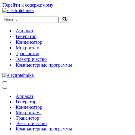
Перейти к содержимому
Искать...
Аппарат
Генератор
Конденсатор
Микросхема
Транзистор
Электричество
Компьютерные программы
Меню
навигации
Меню
навигации
Аппарат
Генератор
Конденсатор
Микросхема
Транзистор
Электричество
Компьютерные программы