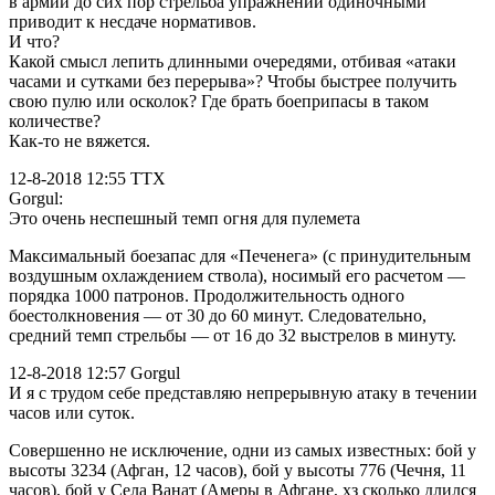
в армии до сих пор стрельба упражнений одиночными
приводит к несдаче нормативов.
И что?
Какой смысл лепить длинными очередями, отбивая «атаки
часами и сутками без перерыва»? Чтобы быстрее получить
свою пулю или осколок? Где брать боеприпасы в таком
количестве?
Как-то не вяжется.
12-8-2018 12:55 TTX
Gorgul:
Это очень неспешный темп огня для пулемета
Максимальный боезапас для «Печенега» (с принудительным
воздушным охлаждением ствола), носимый его расчетом —
порядка 1000 патронов. Продолжительность одного
боестолкновения — от 30 до 60 минут. Следовательно,
средний темп стрельбы — от 16 до 32 выстрелов в минуту.
12-8-2018 12:57 Gorgul
И я с трудом себе представляю непрерывную атаку в течении
часов или суток.
Совершенно не исключение, одни из самых известных: бой у
высоты 3234 (Афган, 12 часов), бой у высоты 776 (Чечня, 11
часов), бой у Села Ванат (Амеры в Афгане, хз сколько длился