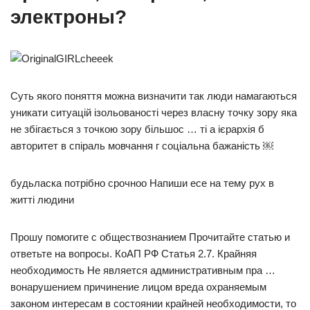
электроны?
Суть якого поняття можна визначити так люди намагаються
уникати ситуацій ізольованості через власну точку зору яка
не збігається з точкою зору більшос … ті а ієрархія б
авторитет в спіраль мовчання г соціальна бажаність ￼
будьласка потрібно срочноо Напиши есе на тему рух в
житті людини​
Прошу помогите с обществознанием Прочитайте статью и
ответьте на вопросы. КоАП РФ Статья 2.7. Крайняя
необходимость Не является административным пра …
вонарушением причинение лицом вреда охраняемым
законом интересам в состоянии крайней необходимости, то