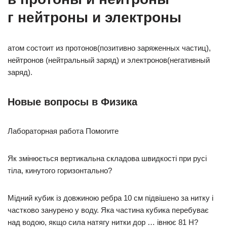
г нейтроны и электроны
атом состоит из протонов(позитивно заряженных частиц),
нейтронов (нейтральный заряд) и электронов(негативный
заряд).
Новые вопросы в Физика
Лабораторная работа Помогите
Як змінюється вертикальна складова швидкості при русі
тіла, кинутого горизонтально?​
Мідний кубик із довжиною ребра 10 см підвішено за нитку і
частково занурено у воду. Яка частина кубика перебуває
над водою, якщо сила натягу нитки дор … івнює 81 Н?