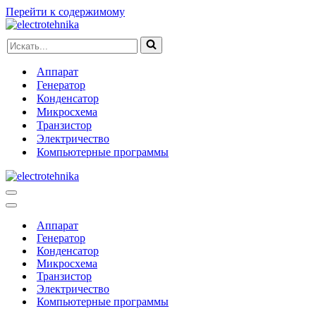
Перейти к содержимому
Искать...
Аппарат
Генератор
Конденсатор
Микросхема
Транзистор
Электричество
Компьютерные программы
Меню
навигации
Меню
навигации
Аппарат
Генератор
Конденсатор
Микросхема
Транзистор
Электричество
Компьютерные программы