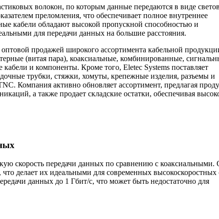
стиковых волокон, по которым данные передаются в виде свето
азателем преломления, что обеспечивает полное внутреннее
ые кабели обладают высокой пропускной способностью и
еальными для передачи данных на большие расстояния.
 оптовой продажей широкого ассортимента кабельной продукци
терные (витая пара), коаксиальные, комбинированные, сигнальн
 кабели и компоненты. Кроме того, Eletec Systems поставляет
адочные трубки, стяжки, хомуты, крепежные изделия, разъемы и
 TNC. Компания активно обновляет ассортимент, предлагая про
никаций, а также продает складские остатки, обеспечивая высок
нных
кую скорость передачи данных по сравнению с коаксиальными.
, что делает их идеальными для современных высокоскоростных 
ередачи данных до 1 Гбит/с, что может быть недостаточно для