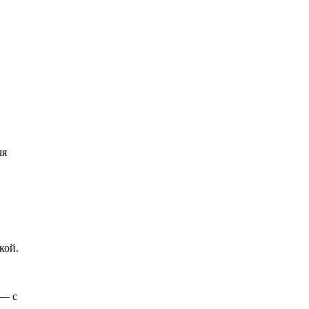
ля
кой.
 — с