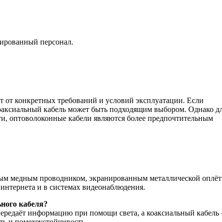
цированный персонал.
 от конкретных требований и условий эксплуатации.
Если
коаксиальный кабель может быть подходящим выбором.
Однако д
ти, оптоволоконные кабели являются более предпочтительным
ным медным проводником, экранированным металлической оплёт
 интернета и в системах видеонаблюдения.
ьного кабеля?
передаёт информацию при помощи света, а коаксиальный кабель
ть и помехоустойчивость.