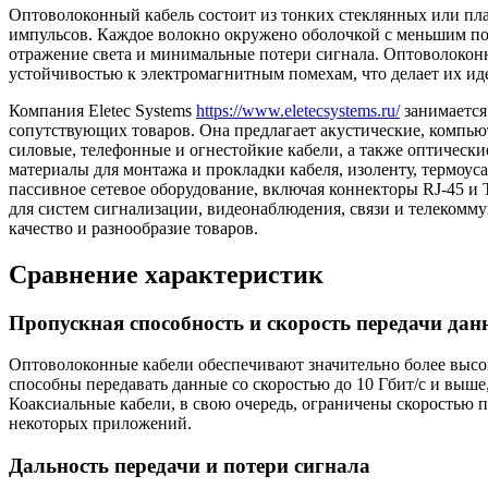
Оптоволоконный кабель состоит из тонких стеклянных или пла
импульсов.
Каждое волокно окружено оболочкой с меньшим пок
отражение света и минимальные потери сигнала.
Оптоволоконн
устойчивостью к электромагнитным помехам, что делает их ид
Компания Eletec Systems
https://www.eletecsystems.ru/
занимается
сопутствующих товаров. Она предлагает акустические, компью
силовые, телефонные и огнестойкие кабели, а также оптические
материалы для монтажа и прокладки кабеля, изоленту, термоус
пассивное сетевое оборудование, включая коннекторы RJ-45 и
для систем сигнализации, видеонаблюдения, связи и телекомму
качество и разнообразие товаров.
Сравнение характеристик
Пропускная способность и скорость передачи да
Оптоволоконные кабели обеспечивают значительно более высо
способны передавать данные со скоростью до 10 Гбит/с и выше
Коаксиальные кабели, в свою очередь, ограничены скоростью п
некоторых приложений.
Дальность передачи и потери сигнала