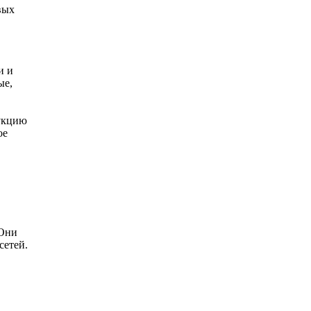
вых
и и
ые,
дукцию
ое
Они
сетей.