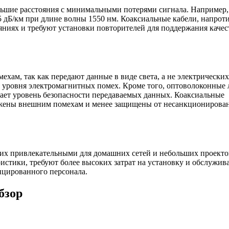
ьшие расстояния с минимальными потерями сигнала.
Например,
 дБ/км при длине волны 1550 нм.
Коаксиальные кабели, напроти
ниях и требуют установки повторителей для поддержания качес
ам, так как передают данные в виде света, а не электрических
о уровня электромагнитных помех.
Кроме того, оптоволоконные
ает уровень безопасности передаваемых данных.
Коаксиальные
вержены внешним помехам и менее защищены от несанкционирова
т их привлекательными для домашних сетей и небольших проекто
истики, требуют более высоких затрат на установку и обслужив
ицированного персонала.
бзор