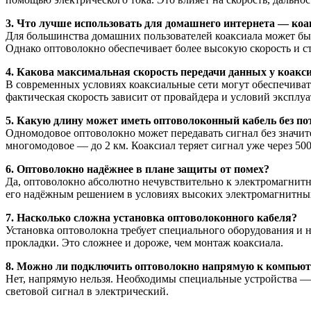
3. Что лучше использовать для домашнего интернета — коа
Для большинства домашних пользователей коаксиала может быт
Однако оптоволокно обеспечивает более высокую скорость и с
4. Какова максимальная скорость передачи данных у коакс
В современных условиях коаксиальные сети могут обеспечиват
фактическая скорость зависит от провайдера и условий эксплуа
5. Какую длину может иметь оптоволоконный кабель без по
Одномодовое оптоволокно может передавать сигнал без значите
многомодовое — до 2 км. Коаксиал теряет сигнал уже через 500
6. Оптоволокно надёжнее в плане защиты от помех?
Да, оптоволокно абсолютно нечувствительно к электромагнитн
его надёжным решением в условиях высоких электромагнитных
7. Насколько сложна установка оптоволоконного кабеля?
Установка оптоволокна требует специального оборудования и н
прокладки. Это сложнее и дороже, чем монтаж коаксиала.
8. Можно ли подключить оптоволокно напрямую к компьют
Нет, напрямую нельзя. Необходимы специальные устройства —
световой сигнал в электрический.