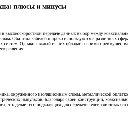
кна: плюсы и минусы
 в высокоскоростной передаче данных выбор между коаксиальн
льным.
Оба типа кабелей широко используются в различных сфе
х систем.
Однако каждый из них обладает своими преимуществ
его решения.
дника, окружённого изоляционным слоем, металлической оплётк
ктрических импульсов.
Благодаря своей конструкции, коаксиаль
ех, что делает его подходящим для передачи телевизионных сиг