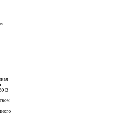
ая
иная
я
60 В.
ством
и
дного