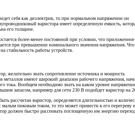
ведет себя как диэлектрик, то при нормальном напряжении он
полупроводниковый варистора имеет определенную емкость, котор
на его толщине.
остается более-менее постоянной при условии, что приложенное
жается при превышении номинального значения напряжения. Что
 на стабильность работы устройств.
тор, желательно знать сопротивление источника и мощность
ов металлов имеют широкий диапазон рабочего напряжения, нач
ого тока. Вообщем необходимо знать на каком уровне напряжени
льшим запасом, например для сети 230 В подойдет варистор на 2
быть рассчитан варистор, определяется длительностью и количе
 малым пиковым током, то это может привести к его перегреву 
истор должен быстро рассеивать поглощенную им энергию перехо