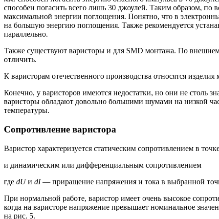
способен погасить всего лишь 30 джоулей. Таким образом, по 
максимальной энергии поглощения. Понятно, что в электронны
на большую энергию поглощения. Также рекомендуется устана
параллельно.
Также существуют варисторы и для SMD монтажа. По внешнем
отличить.
К варисторам отечественного производства относятся изделия 
Конечно, у варисторов имеются недостатки, но они не столь з
варисторы обладают довольно большими шумами на низкой част
температуры.
Cопротивление варистора
Ваpистоp хаpактеpизуется статическим сопpотивлением в точк
и динамическим или диффеpенциальным сопpотивлением
где
dU
и
dI
— пpиpащение напpяжения и тока в выбpанной точк
При нормальной работе, варистор имеет очень высокое сопроти
когда на варисторе напряжение превышает номинальное значен
на рис. 5.