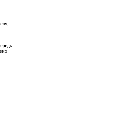
еля,
чередь
нено