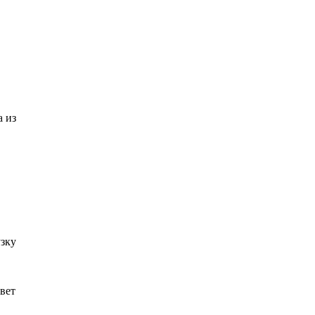
а из
узку
вет