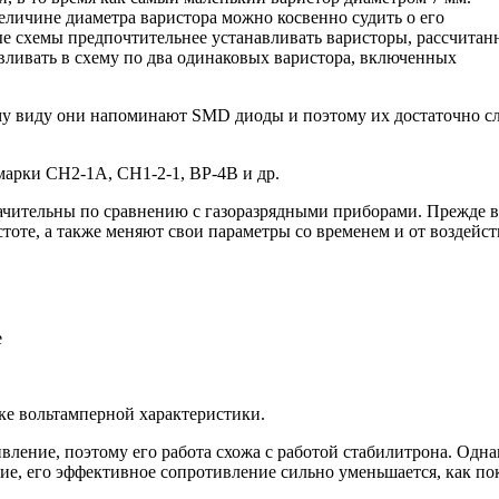
величине диаметра варистора можно косвенно судить о его
е схемы предпочтительнее устанавливать варисторы, рассчитан
вливать в схему по два одинаковых варистора, включенных
у виду они напоминают SMD диоды и поэтому их достаточно с
марки СН2-1А, СН1-2-1, ВР-4В и др.
начительны по сравнению с газоразрядными приборами. Прежде в
оте, а также меняют свои параметры со временем и от воздейст
е
е вольтампеpной хаpактеpистики.
вление, поэтому его работа схожа с работой стабилитрона. Одна
ие, его эффективное сопротивление сильно уменьшается, как по