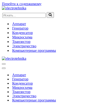
Перейти к содержимому
Искать...
Аппарат
Генератор
Конденсатор
Микросхема
Транзистор
Электричество
Компьютерные программы
Меню
навигации
Меню
навигации
Аппарат
Генератор
Конденсатор
Микросхема
Транзистор
Электричество
Компьютерные программы