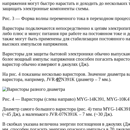
напряжения могут быстро нарастать и доходить до нескольких 
защищать электронные компоненты схемы.
Рис. 3 — Форма волны переменного тока в переходном процес
Варисторы подключаются непосредственно к цепям электропитан
либо плюс и минус питания при работе на постоянном токе и
также могут быть применены для стабилизации постоянного н
высоких импульсов напряжения.
Варисторы для защиты бытовой электроники обычно выпускаютс
более мощный импульс напряжения способен погасить варисто
варистор обычно измеряют в джоулях (Дж).
На рис. 4 показаны несколько варисторов. Значение диаметра в
варистора, например, JVR-
07
N391K (диаметр – 7 мм.).
Рис. 4 — Варисторы (слева направо) MYG-14K391, MYG-10K4
Диаметр самого большого варистора (рис. 4) типа MYG-14K391
(~45 Дж), а маленького JVR-07N391K – 7 мм. (~30 Дж).
В скобках указана величина энергии поглощения в джоулях (Д
мм. способен погасить энергию опасного импульса в 70 джоуле