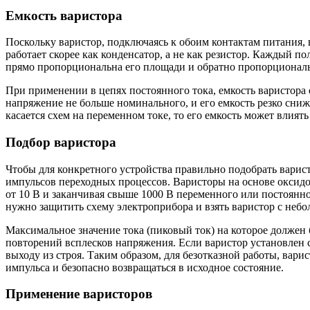
Емкость варистора
Поскольку варистор, подключаясь к обоим контактам питания, 
работает скорее как конденсатор, а не как резистор. Каждый 
прямо пропорциональна его площади и обратно пропорциональ
При применении в цепях постоянного тока, емкость варистора 
напряжение не больше номинального, и его емкость резко сни
касается схем на переменном токе, то его емкость может влиять
Подбор варистора
Чтобы для конкретного устройства правильно подобрать варис
импульсов переходных процессов. Варисторы на основе оксид
от 10 В и заканчивая свыше 1000 В переменного или постоянн
нужно защитить схему электроприбора и взять варистор с небо
Максимальное значение тока (пиковый ток) на которое должен 
повторений всплесков напряжения. Если варистор установлен с
выходу из строя. Таким образом, для безотказной работы, вар
импульса и безопасно возвращаться в исходное состояние.
Применение варисторов