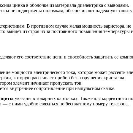
ксида цинка в оболочке из материала-диэлектрика с выводами.
ементы не подвержены поломкам, обеспечивают надежную защиту
ктеристикам. В противном случае малая мощность варистора, не
сто выйдет из строя из-за постоянного повышения температуры и
деляют его соответствие цепи и способность защитить ее комп
ние мощности электрического тока, которое может рассеять эле
гии, которую рассеивает прибор без разрушения кристалла.
ором элемент начинает пропускать ток.
ется внутреннее сопротивление при импульсном скачке.
защиты
указаны в товарных карточках. Также для корректного п
 — с ними удобно связаться по бесплатному номеру телефона.