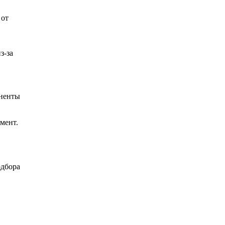
 от
з-за
оненты
мент.
одбора