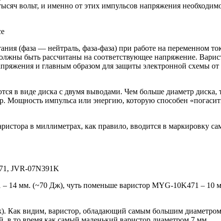
тысяч вольт, и именно от этих импульсов напряжения необходим
се
ия (фаза — нейтраль, фаза-фаза) при работе на переменном ток
 должны быть рассчитаны на соответствующее напряжение. Вари
апряжения и главным образом для защиты электронной схемы от
я в виде диска с двумя выводами. Чем больше диаметр диска, 
р. Мощность импульса или энергию, которую способен «погасит
аристора в миллиметрах, как правило, вводится в маркировку са
71, JVR-07N391K
 – 14 мм. (~70 Дж), чуть поменьше варистор MYG-10K471 – 10 м
ж). Как видим, варистор, обладающий самым большим диаметром
й, в то время как самый маленький варистор диаметром 7 мм.