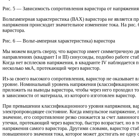
Рис. 5 — Зависимость сопротивления варистора от напряжения
Вольтамперная характеристика (ВАХ) варистора не является п
напряжения происходит значительное изменение тока. На рис. 
варистора.
Рис. 6 — Вольт-амперная характеристика) варистора
Мы можем видеть сверху, что варистор имеет симметричную дву
направлениях (квадрант I и III) синусоиды, подобно работе ста
Когда нет всплесков напряжения, в квадранте IV наблюдается п
несколько мкА, протекающий через варистор.
Из-за своего высокого сопротивления, варистор не оказывает 
уровне. Номинальный уровень напряжения (классификационное
приложить на выводы варистора, чтобы через него проходил то
в зависимости от материала, из которого изготовлен варистор.
При превышении классификационного уровня напряжения, вари
электропроводящее состояние. Когда импульсное напряжение, 
значение, его сопротивление резко снижается за счет лавинно
утечки, протекающий через варистор, быстро возрастает, но в 
напряжения самого варистора. Другими словами, варистор стаб
повышенного значения тока, которое может достигать не одну 