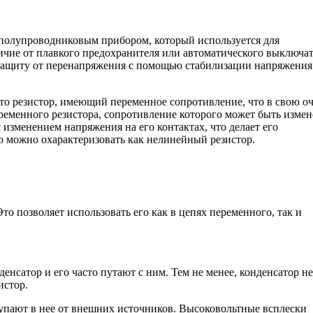
полупроводниковым прибором, который используется для
ичие от плавкого предохранителя или автоматического выключат
 защиту от перенапряжения с помощью стабилизации напряжения
— это резистор, имеющий переменное сопротивление, что в свою о
еременного резистора, сопротивление которого может быть изме
 изменением напряжения на его контактах, что делает его
о можно охарактеризовать как нелинейный резистор.
о позволяет использовать его как в цепях переменного, так и
енсатор и его часто путают с ним. Тем не менее, конденсатор не
истор.
упают в нее от внешних источников. Высоковольтные всплески