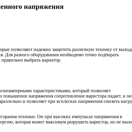
менного напряжения
торые позволяют надежно защитить различную технику от выход
ия. Для разного оборудования необходимо точно подбирать
 правильно выбрать вариатор.
ольтамперными характеристиками, который позволяет
ри повышении напряжения сопротивление варистора падает, и он
араллельно и позволяет при всплесках напряжения снизить нагр
егорания техники. Он при высоких импульсах напряжения в
нергию, которая может максимум разрушить варистор, но не вызо