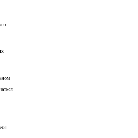
ого
их
льном
чаться
ебя