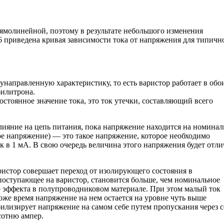
рямолинейной, поэтому в результате небольшого изменения
6 приведена кривая зависимости тока от напряжения для типичн
направленную характеристику, то есть варистор работает в обо
билитрона.
остоянное значение тока, это ток утечки, составляющий всего
влияние на цепь питания, пока напряжение находится на номина
 напряжение) — это такое напряжение, которое необходимо
к в 1 мА. В свою очередь величина этого напряжения будет отли
стор совершает переход от изолирующего состояния в
поступающее на варистор, становится больше, чем номинальное
го эффекта в полупроводниковом материале. При этом малый ток
тоже время напряжение на нем остается на уровне чуть выше
илизирует напряжение на самом себе путем пропускания через с
сотню ампер.