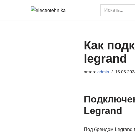
Перейти
к
содержимому
Как под
legrand
автор:
admin
16.03.202
Подключен
Legrand
Под брендом Legrand 