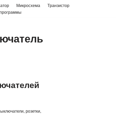
сатор
Микросхема
Транзистор
 программы
лючатель
лючателей
ыключатели, розетки,