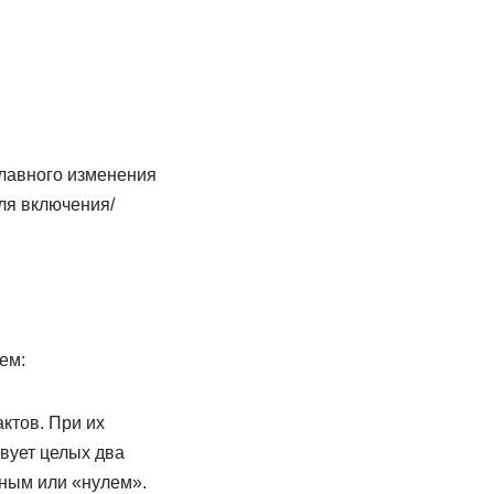
лавного изменения
ля включения/
ем:
ктов. При их
вует целых два
ьным или «нулем».