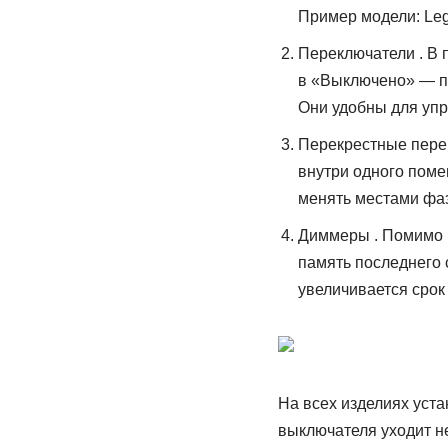
Пример модели: Legr
Переключатели . В 
в «Выключено» — п
Они удобны для упр
Перекрестные перек
внутри одного пом
менять местами фаз
Диммеры . Помимо к
память последнего 
увеличивается срок
На всех изделиях уст
выключателя уходит не