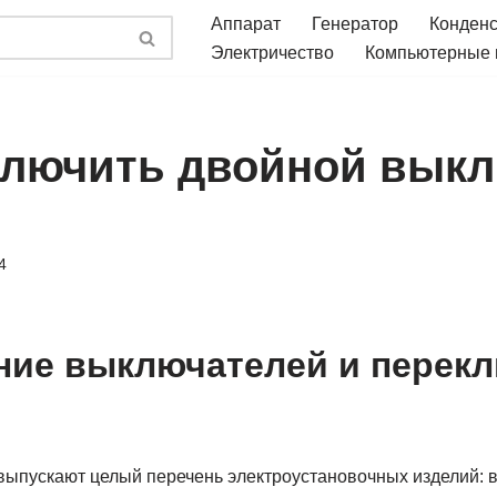
Аппарат
Генератор
Конден
Электричество
Компьютерные
ключить двойной вык
4
ие выключателей и перек
выпускают целый перечень электроустановочных изделий: в