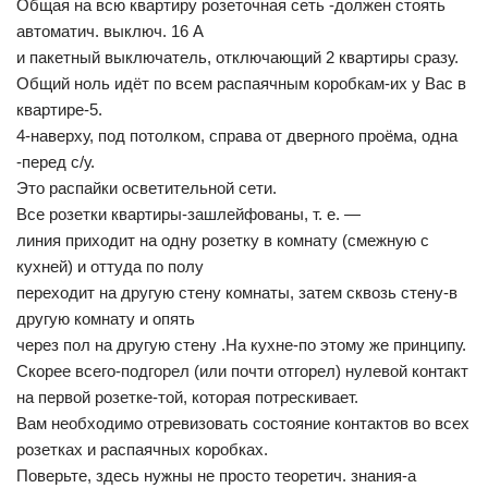
Общая на всю квартиру розеточная сеть -должен стоять
автоматич. выключ. 16 А
и пакетный выключатель, отключающий 2 квартиры сразу.
Общий ноль идёт по всем распаячным коробкам-их у Вас в
квартире-5.
4-наверху, под потолком, справа от дверного проёма, одна
-перед с/у.
Это распайки осветительной сети.
Все розетки квартиры-зашлейфованы, т. е. —
линия приходит на одну розетку в комнату (смежную с
кухней) и оттуда по полу
переходит на другую стену комнаты, затем сквозь стену-в
другую комнату и опять
через пол на другую стену .На кухне-по этому же принципу.
Скорее всего-подгорел (или почти отгорел) нулевой контакт
на первой розетке-той, которая потрескивает.
Вам необходимо отревизовать состояние контактов во всех
розетках и распаячных коробках.
Поверьте, здесь нужны не просто теоретич. знания-а