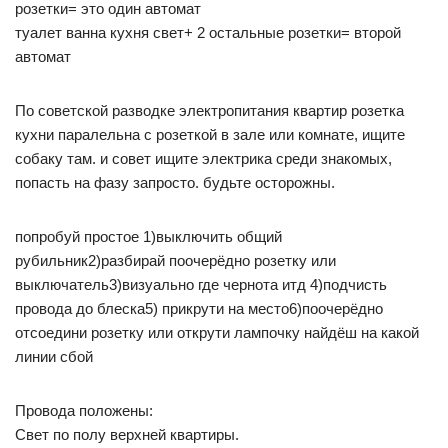
розетки= это один автомат
туалет ванна кухня свет+ 2 остальные розетки= второй
автомат
По советской разводке электропитания квартир розетка
кухни паралельна с розеткой в зале или комнате, ищите
собаку там. и совет ищите электрика среди знакомых,
попасть на фазу запросто. будьте осторожны.
попробуй простое 1)выключить общий
рубильник2)разбирай поочерёдно розетку или
выключатель3)визуально где чернота итд 4)подчисть
провода до блеска5) прикрути на место6)поочерёдно
отсоедини розетку или открути лампочку найдёш на какой
линии сбой
Провода положены:
Свет по полу верхней квартиры.