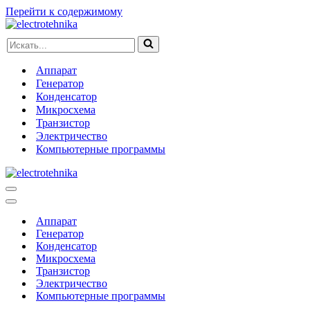
Перейти к содержимому
Искать...
Аппарат
Генератор
Конденсатор
Микросхема
Транзистор
Электричество
Компьютерные программы
Меню
навигации
Меню
навигации
Аппарат
Генератор
Конденсатор
Микросхема
Транзистор
Электричество
Компьютерные программы