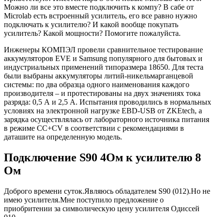
Можно ли все это вместе подключить к компу? В сабе от
Microlab есть встроенный усилитель, его все равно нужно
подключать к усилителю? И какой вообще покупать
усилитель? Какой мощности? Помогите пожалуйста.
Инженеры КОМПЭЛ провели сравнительное тестирование
аккумуляторов EVE и Samsung популярного для бытовых и
индустриальных применений типоразмера 18650. Для теста
были выбраны аккумуляторы литий-никельмарганцевой
системы: по два образца одного наименования каждого
производителя – и протестированы на двух значениях тока
разряда: 0,5 А и 2,5 А. Испытания проводились в нормальных
условиях на электронной нагрузке EBD-USB от ZKEtech, а
зарядка осуществлялась от лабораторного источника питания
в режиме CC+CV в соответствии с рекомендациями в
даташите на определенную модель.
Подключение S90 4Ом к усилителю 8
Ом
Доброго времени суток.Являюсь обладателем S90 (012).Но не
имею усилителя.Мне поступило предложение о
приобритении за символическую цену усилителя Одиссей