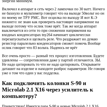
энергии минимум.
Включил я аппарат в сеть через 2 лампочки по 30 ватт. Ничего
не бахнуло и мультиметр говорит что на выходе 50вольт но он
по моему не ТРУ РМС. Вот осцилка по выходу И вот К-Э
нижнего: не знаю как проверить настоящее напряжение на
выходе потому что ослик тоже врёт. Так же когда аппарат
выключается из сети то при снижении напряжения на
входных конденсаторах tny264 начинает цикличесски
перезапускаться и щелкать реле. Что раздражает но думаю
резистор паралельно конденсаторов сможет помочь Вообще
ослик говорит что 83 вольта. Надеюсь не врёт
Все очень просто — разный тех процесс изготовления. Будете
удивлены — сопротивления даже у партий отличаются. ЗЫ.
Не надо цитировать то что не надо цитировать. Открываете
даташит на изделие и находите разброс параметров: Не говоря
уже о том что один у вас подделка.
Как подключить колонки S-90 и
Microlab 2.1 X16 через усилитель к
компьютеру?
Приветствую! Имеется пара S-90 и новые Microlab 2.1 X16.