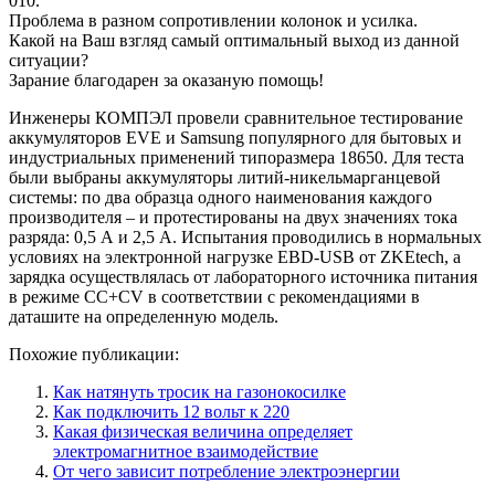
010.
Проблема в разном сопротивлении колонок и усилка.
Какой на Ваш взгляд самый оптимальный выход из данной
ситуации?
Зарание благодарен за оказаную помощь!
Инженеры КОМПЭЛ провели сравнительное тестирование
аккумуляторов EVE и Samsung популярного для бытовых и
индустриальных применений типоразмера 18650. Для теста
были выбраны аккумуляторы литий-никельмарганцевой
системы: по два образца одного наименования каждого
производителя – и протестированы на двух значениях тока
разряда: 0,5 А и 2,5 А. Испытания проводились в нормальных
условиях на электронной нагрузке EBD-USB от ZKEtech, а
зарядка осуществлялась от лабораторного источника питания
в режиме CC+CV в соответствии с рекомендациями в
даташите на определенную модель.
Похожие публикации:
Как натянуть тросик на газонокосилке
Как подключить 12 вольт к 220
Какая физическая величина определяет
электромагнитное взаимодействие
От чего зависит потребление электроэнергии